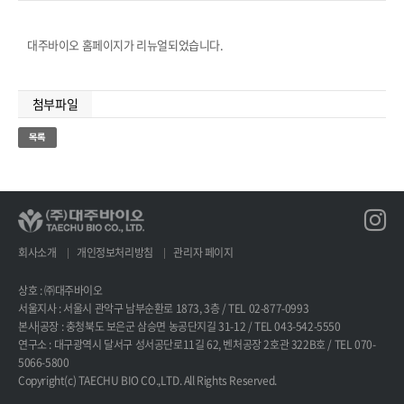
대주바이오 홈페이지가 리뉴얼되었습니다.
첨부파일
회사소개
개인정보처리방침
관리자 페이지
상호 : ㈜대주바이오
서울지사 : 서울시 관악구 남부순환로 1873, 3층 / TEL 02-877-0993
본사|공장 : 충청북도 보은군 삼승면 농공단지길 31-12 / TEL 043-542-5550
연구소 : 대구광역시 달서구 성서공단로11길 62, 벤처공장 2호관 322B호 / TEL 070-
5066-5800
Copyright(c) TAECHU BIO CO.,LTD. All Rights Reserved.