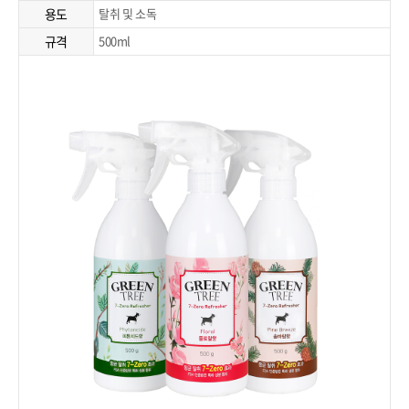
용도
탈취 및 소독
규격
500ml