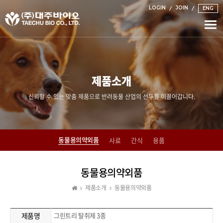
LOGIN
JOIN
ENG
Togg
navi
제품소개
신뢰할 수 있는 맞춤 제품으로 반려동물 산업의 선두를 이끌어갑니다.
동물용의약외품
사료
간식
용품
동물용의약외품
제품소개
동물용의약외품
제품명
그린트리 탈취제 3종