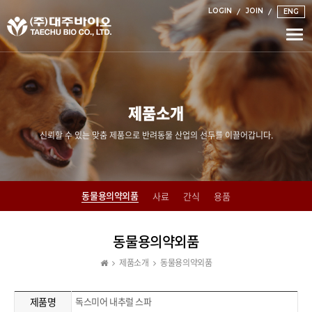
LOGIN
JOIN
ENG
Togg
navi
제품소개
신뢰할 수 있는 맞춤 제품으로 반려동물 산업의 선두를 이끌어갑니다.
동물용의약외품
사료
간식
용품
동물용의약외품
제품소개
동물용의약외품
제품명
독스미어 내추럴 스파