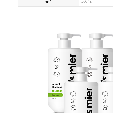
500ml
규격