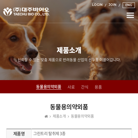
LOGIN
JOIN
ENG
Togg
navi
제품소개
신뢰할 수 있는 맞춤 제품으로 반려동물 산업의 선두를 이끌어갑니다.
동물용의약외품
사료
간식
용품
동물용의약외품
제품소개
동물용의약외품
제품명
그린트리 탈취제 3종