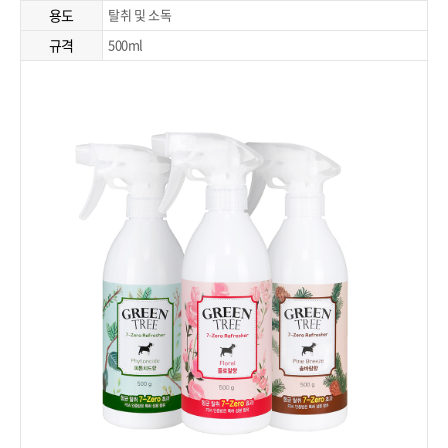
용도
탈취 및 소독
규격
500ml