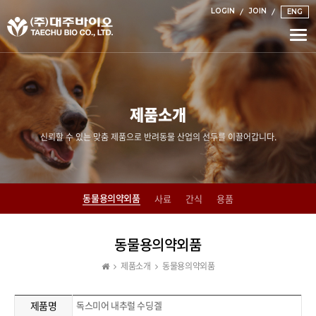
LOGIN
JOIN
ENG
Togg
navi
제품소개
신뢰할 수 있는 맞춤 제품으로 반려동물 산업의 선두를 이끌어갑니다.
동물용의약외품
사료
간식
용품
동물용의약외품
제품소개
동물용의약외품
제품명
독스미어 내추럴 수딩겔