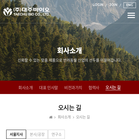
LOGIN
JOIN
ENG
Togg
navi
회사소개
신뢰할 수 있는 맞춤 제품으로 반려동물 산업의 선두를 이끌어갑니다.
오시는 길
회사소개
대표 인사말
비전과가치
협력사
오시는 길
회사소개
오시는 길
서울지사
본사/공장
연구소