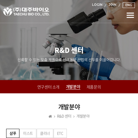
LOGIN
JOIN
ENG
Togg
navi
R&D 센터
신뢰할 수 있는 맞춤 제품으로 반려동물 산업의 선두를 이끌어갑니다.
개발분야
연구센터 소개
제품문의
개발분야
R&D 센터
개발분야
샴푸
미스트
클리너
ETC